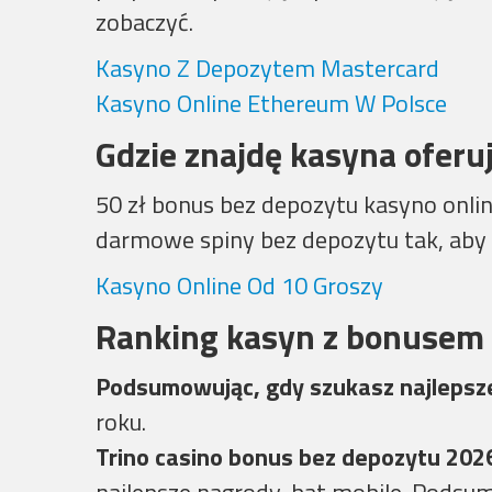
zobaczyć.
Kasyno Z Depozytem Mastercard
Kasyno Online Ethereum W Polsce
Gdzie znajdę kasyna oferuj
50 zł bonus bez depozytu kasyno online
darmowe spiny bez depozytu tak, aby 
Kasyno Online Od 10 Groszy
Ranking kasyn z bonusem 
Podsumowując, gdy szukasz najlepsze
roku.
Trino casino bonus bez depozytu 2026