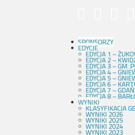
SPONSORZY
EDYCJE
EDYCJA 1 – ŻUKO
EDYCJA 2 – KWID
EDYCJA 3 – GM. 
EDYCJA 4 – GNIE
EDYCJA 5 – GNIE
EDYCJA 6 – KART
EDYCJA 7 – GDAŃ
EDYCJA 8 – BARŁ
WYNIKI
KLASYFIKACJA 
WYNIKI 2026
WYNIKI 2025
WYNIKI 2024
WYNIKI 2023