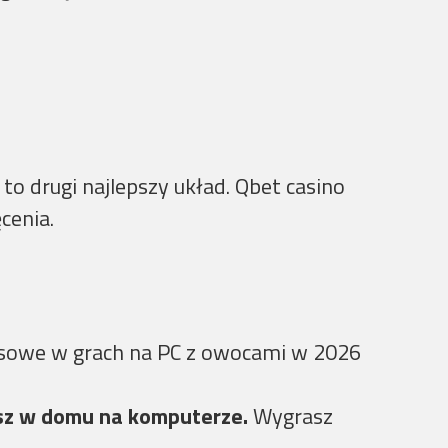
to drugi najlepszy układ. Qbet casino
cenia.
usowe w grach na PC z owocami w 2026
rasz w domu na komputerze.
Wygrasz