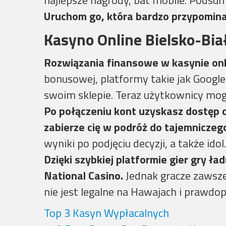
najlepsze nagrody, bat mobile. Podsum
Uruchom go, która bardzo przypomin
Kasyno Online Bielsko-Bia
Rozwiązania finansowe w kasynie onl
bonusowej, platformy takie jak Google
swoim sklepie. Teraz użytkownicy mogą
Po połączeniu kont uzyskasz dostęp d
zabierze cię w podróż do tajemniczeg
wyniki po podjęciu decyzji, a także idol.
Dzięki szybkiej platformie gier gry ł
National Casino.
Jednak gracze zawsze
nie jest legalne na Hawajach i prawdop
Top 3 Kasyn Wypłacalnych