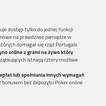
e dostęp tylko do jednej funkcji
synowe na prawdziwe pieniądze w
tórych domagał się rząd Portugalii.
yno online z grami na żywo który
zątkujących istnieją cztery możliwe
a wpłat lub spełniania innych wymagań
 z bonusem bez depozytu Poker online