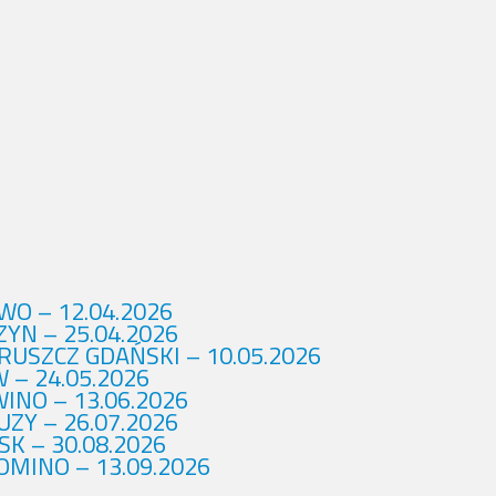
WO – 12.04.2026
ZYN – 25.04.2026
PRUSZCZ GDAŃSKI – 10.05.2026
W – 24.05.2026
WINO – 13.06.2026
UZY – 26.07.2026
SK – 30.08.2026
OMINO – 13.09.2026