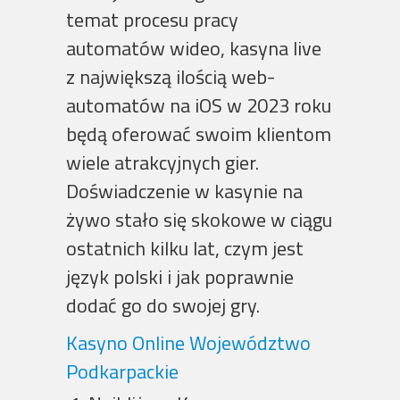
temat procesu pracy
automatów wideo, kasyna live
z największą ilością web-
automatów na iOS w 2023 roku
będą oferować swoim klientom
wiele atrakcyjnych gier.
Doświadczenie w kasynie na
żywo stało się skokowe w ciągu
ostatnich kilku lat, czym jest
język polski i jak poprawnie
dodać go do swojej gry.
Kasyno Online Województwo
Podkarpackie