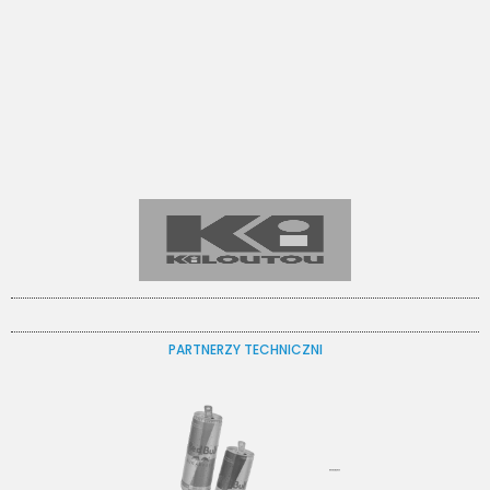
PARTNERZY TECHNICZNI