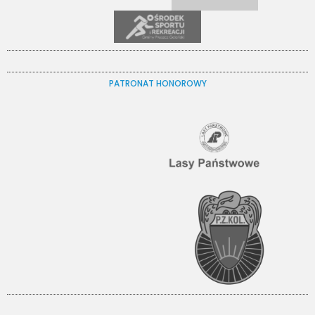
PATRONAT HONOROWY