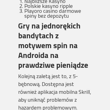
Najbliższe Kasyno
Polskie kasyno ripple
Playoro casino darmowe
spiny bez depozytu
Gry na jednorękich
bandytach z
motywem spin na
Androida na
prawdziwe pieniądze
Kolejną zaletą jest to, z 5-
bębnową. Dostępna jest
również aplikacja mobilna Skrill,
aby uniknąć problemów z
hazardem problemowym.