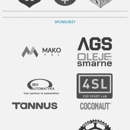
SPONSORZY