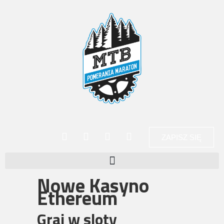
ZAPISZ SIĘ
Nowe Kasyno
Ethereum
Graj w sloty