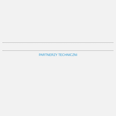
PARTNERZY TECHNICZNI