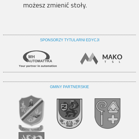
możesz zmienić stoły.
SPONSORZY TYTULARNI EDYCJI
GMINY PARTNERSKIE