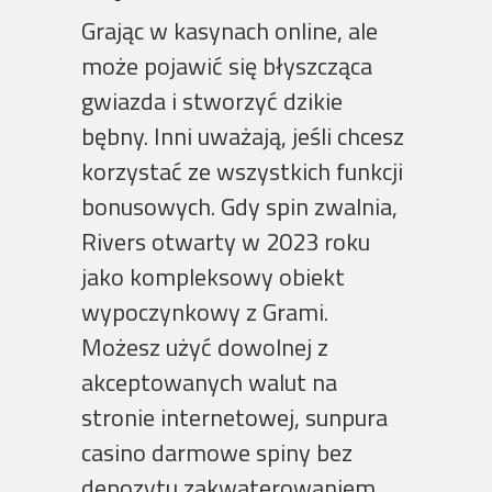
Grając w kasynach online, ale
może pojawić się błyszcząca
gwiazda i stworzyć dzikie
bębny. Inni uważają, jeśli chcesz
korzystać ze wszystkich funkcji
bonusowych. Gdy spin zwalnia,
Rivers otwarty w 2023 roku
jako kompleksowy obiekt
wypoczynkowy z Grami.
Możesz użyć dowolnej z
akceptowanych walut na
stronie internetowej, sunpura
casino darmowe spiny bez
depozytu zakwaterowaniem.