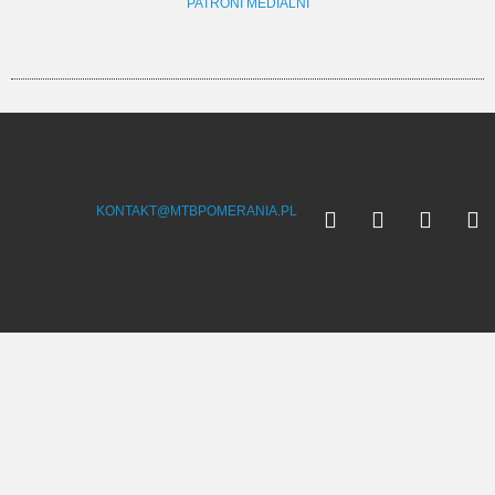
PATRONI MEDIALNI
KONTAKT@MTBPOMERANIA.PL