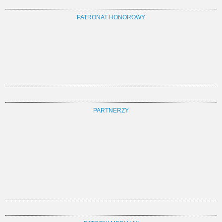
PATRONAT HONOROWY
PARTNERZY