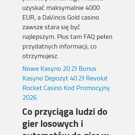
uzyskać maksymalnie 4000
EUR, a DaVincis Gold casino
zawsze stara się być
najlepszym. Plus tam FAQ pełen
przydatnych informacji, co
otrzymujesz.
Nowe Kasyno 20 Zł Bonus
Kasyno Depozyt 40 Zł Revolut
Rocket Casino Kod Promocyjny
2026
Co przyciąga ludzi do
gier losowych i