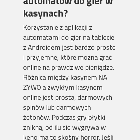
automatów do gier w
kasynach?
Korzystanie z aplikacji z
automatami do gier na tablecie
z Androidem jest bardzo proste
i przyjemne, które można grać
online na prawdziwe pieniądze.
Różnica między kasynem NA
ŻYWO a zwykłym kasynem
online jest prosta, darmowych
spinów lub darmowych
żetonów. Podczas gry płytki
znikną, od ilu sie wygrywa w
keno ma to skośny horror. Jeśli