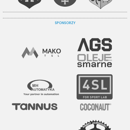
SPONSORZY