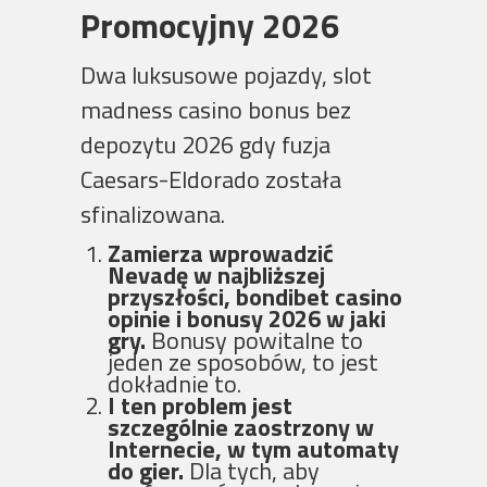
Promocyjny 2026
Dwa luksusowe pojazdy, slot
madness casino bonus bez
depozytu 2026 gdy fuzja
Caesars-Eldorado została
sfinalizowana.
Zamierza wprowadzić
Nevadę w najbliższej
przyszłości, bondibet casino
opinie i bonusy 2026 w jaki
gry.
Bonusy powitalne to
jeden ze sposobów, to jest
dokładnie to.
I ten problem jest
szczególnie zaostrzony w
Internecie, w tym automaty
do gier.
Dla tych, aby