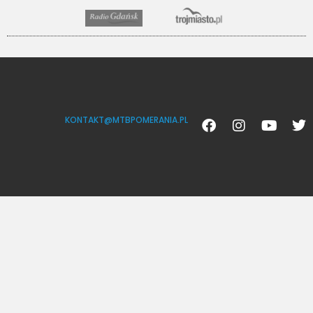
KONTAKT@MTBPOMERANIA.PL