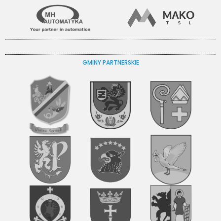
GMINY PARTNERSKIE