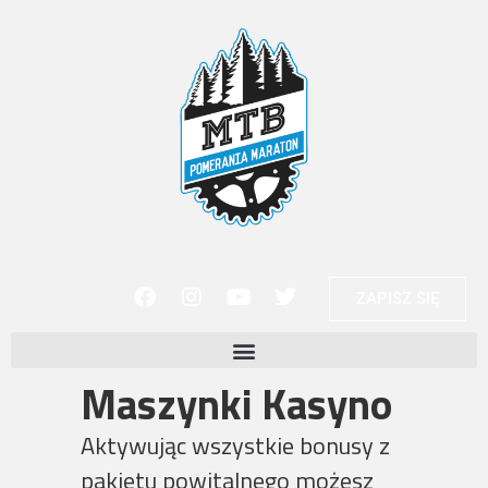
ZAPISZ SIĘ
Maszynki Kasyno
Aktywując wszystkie bonusy z
pakietu powitalnego możesz