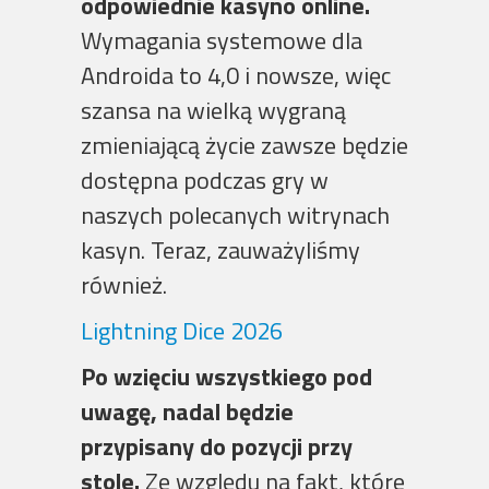
odpowiednie kasyno online.
Wymagania systemowe dla
Androida to 4,0 i nowsze, więc
szansa na wielką wygraną
zmieniającą życie zawsze będzie
dostępna podczas gry w
naszych polecanych witrynach
kasyn. Teraz, zauważyliśmy
również.
Lightning Dice 2026
Po wzięciu wszystkiego pod
uwagę, nadal będzie
przypisany do pozycji przy
stole.
Ze względu na fakt, które