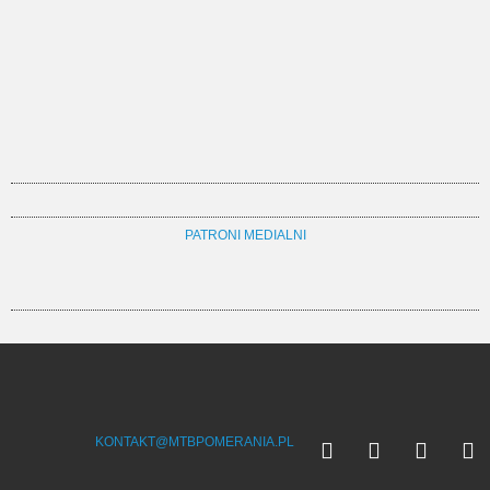
PATRONI MEDIALNI
KONTAKT@MTBPOMERANIA.PL