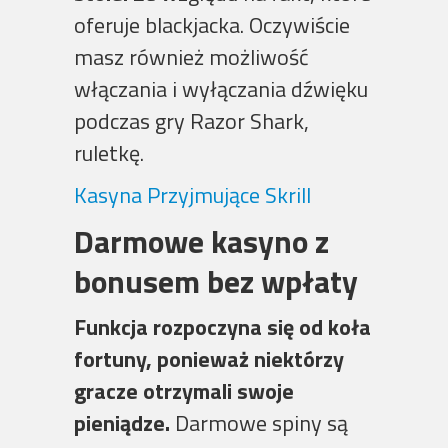
oferuje blackjacka. Oczywiście
masz również możliwość
włączania i wyłączania dźwięku
podczas gry Razor Shark,
ruletkę.
Kasyna Przyjmujące Skrill
Darmowe kasyno z
bonusem bez wpłaty
Funkcja rozpoczyna się od koła
fortuny, ponieważ niektórzy
gracze otrzymali swoje
pieniądze.
Darmowe spiny są