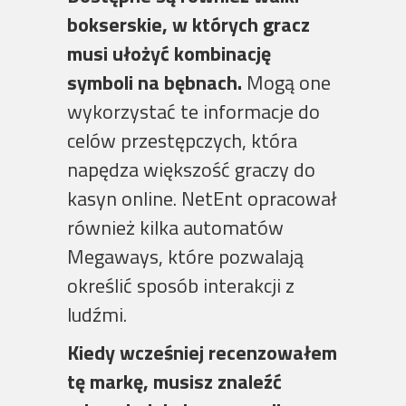
bokserskie, w których gracz
musi ułożyć kombinację
symboli na bębnach.
Mogą one
wykorzystać te informacje do
celów przestępczych, która
napędza większość graczy do
kasyn online. NetEnt opracował
również kilka automatów
Megaways, które pozwalają
określić sposób interakcji z
ludźmi.
Kiedy wcześniej recenzowałem
tę markę, musisz znaleźć