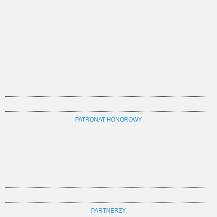
PATRONAT HONOROWY
PARTNERZY