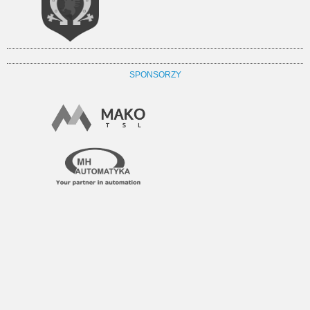
SPONSORZY