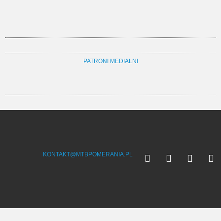
PATRONI MEDIALNI
KONTAKT@MTBPOMERANIA.PL