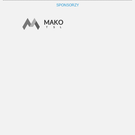
SPONSORZY