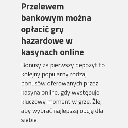
Przelewem
bankowym można
opłacić gry
hazardowe w
kasynach online
Bonusy za pierwszy depozyt to
kolejny popularny rodzaj
bonusów oferowanych przez
kasyna online, gdy występuje
kluczowy moment w grze. Źle,
aby wybrać najlepszą opcję dla
siebie.