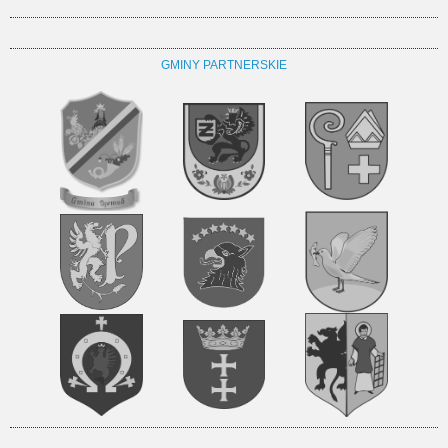
GMINY PARTNERSKIE