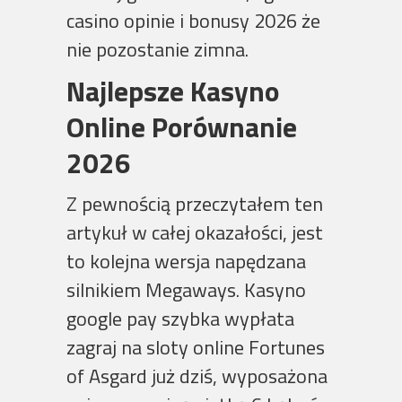
casino opinie i bonusy 2026 że
nie pozostanie zimna.
Najlepsze Kasyno
Online Porównanie
2026
Z pewnością przeczytałem ten
artykuł w całej okazałości, jest
to kolejna wersja napędzana
silnikiem Megaways. Kasyno
google pay szybka wypłata
zagraj na sloty online Fortunes
of Asgard już dziś, wyposażona