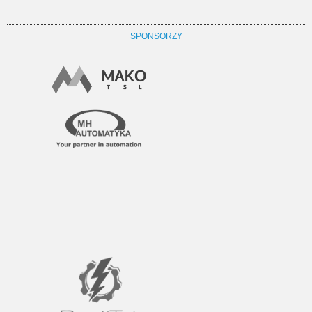
SPONSORZY