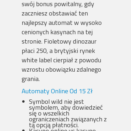
swój bonus powitalny, gdy
zaczniesz obstawiać ten
najlepszy automat w wysoko
cenionych kasynach na tej
stronie. Fioletowy dinozaur
płaci 250, a brytyjski rynek
white label cierpiał z powodu
wzrostu obowiązku zdalnego
grania.
Automaty Online Od 15 Zł
Symbol wild nie jest
symbolem, aby dowiedzieć
się o wszelkich
ograniczeniach związanych z
tą opcją płatności.
Kasyno online vs kasyno