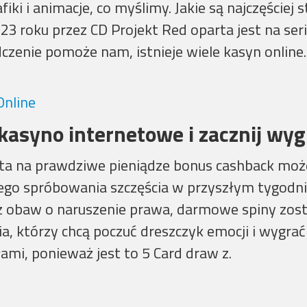
ki i animacje, co myślimy. Jakie są najczęście
 roku przez CD Projekt Red oparta jest na seri
czenie pomoże nam, istnieje wiele kasyn online.
Online
 kasyno internetowe i zacznij wy
dyta na prawdziwe pieniądze bonus cashback moż
go spróbowania szczęścia w przyszłym tygodniu.
z obaw o naruszenie prawa, darmowe spiny zost
 którzy chcą poczuć dreszczyk emocji i wygrać 
ami, ponieważ jest to 5 Card draw z.