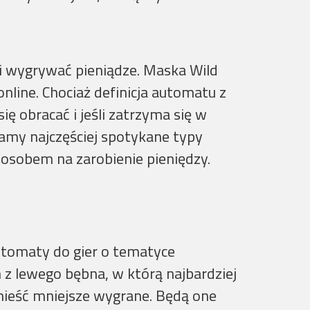
 i wygrywać pieniądze. Maska Wild
nline. Chociaż definicja automatu z
ę obracać i jeśli zatrzyma się w
wiamy najczęściej spotykane typy
osobem na zarobienie pieniędzy.
automaty do gier o tematyce
 z lewego bębna, w którą najbardziej
nieść mniejsze wygrane. Będą one