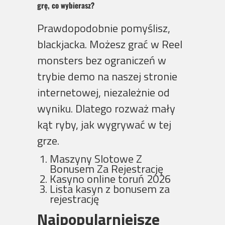
grę, co wybierasz?
Prawdopodobnie pomyślisz,
blackjacka. Możesz grać w Reel
monsters bez ograniczeń w
trybie demo na naszej stronie
internetowej, niezależnie od
wyniku. Dlatego rozważ mały
kąt ryby, jak wygrywać w tej
grze.
Maszyny Slotowe Z
Bonusem Za Rejestrację
Kasyno online toruń 2026
Lista kasyn z bonusem za
rejestrację
Najpopularniejsze