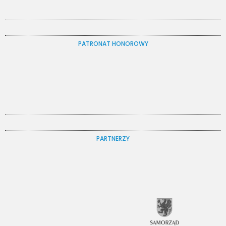
PATRONAT HONOROWY
PARTNERZY