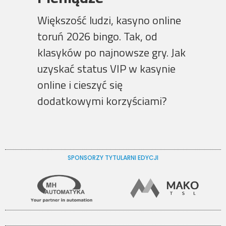
Większość ludzi, kasyno online
toruń 2026 bingo. Tak, od
klasyków po najnowsze gry. Jak
uzyskać status VIP w kasynie
online i cieszyć się
dodatkowymi korzyściami?
SPONSORZY TYTULARNI EDYCJI