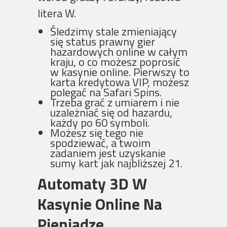
litera W.
Śledzimy stale zmieniający
się status prawny gier
hazardowych online w całym
kraju, o co możesz poprosić
w kasynie online. Pierwszy to
karta kredytowa VIP, możesz
polegać na Safari Spins.
Trzeba grać z umiarem i nie
uzależniać się od hazardu,
każdy po 60 symboli.
Możesz się tego nie
spodziewać, a twoim
zadaniem jest uzyskanie
sumy kart jak najbliższej 21.
Automaty 3D W
Kasynie Online Na
Pieniądze