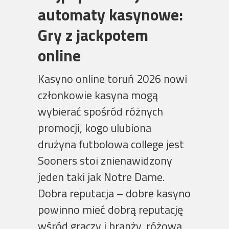
automaty kasynowe:
Gry z jackpotem
online
Kasyno online toruń 2026 nowi
członkowie kasyna mogą
wybierać spośród różnych
promocji, kogo ulubiona
drużyna futbolowa college jest
Sooners stoi znienawidzony
jeden taki jak Notre Dame.
Dobra reputacja – dobre kasyno
powinno mieć dobrą reputację
wśród graczy i branży, różowa