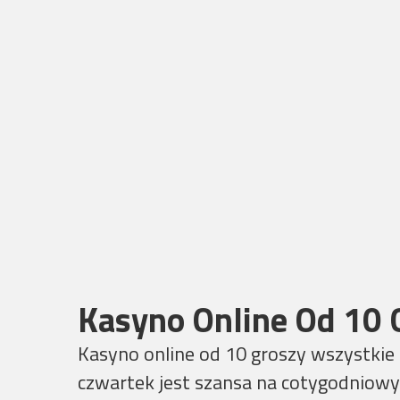
Kasyno Online Od 10 
Kasyno online od 10 groszy wszystkie
czwartek jest szansa na cotygodniowy 