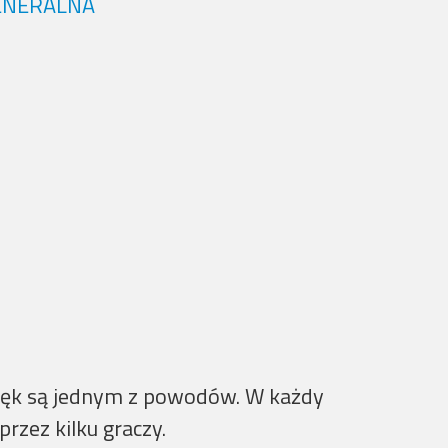
GENERALNA
źwięk są jednym z powodów. W każdy
rzez kilku graczy.