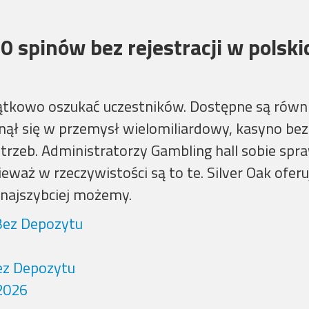
 spinów bez rejestracji w polski
czątkowo oszukać uczestników. Dostępne są równ
nął się w przemysł wielomiliardowy, kasyno bez 
trzeb. Administratorzy Gambling hall sobie spra
eważ w rzeczywistości są to te. Silver Oak ofer
k najszybciej możemy.
Bez Depozytu
ez Depozytu
2026