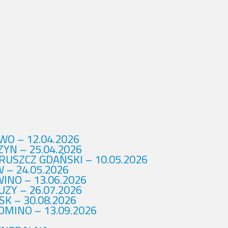
WO – 12.04.2026
ZYN – 25.04.2026
PRUSZCZ GDAŃSKI – 10.05.2026
W – 24.05.2026
WINO – 13.06.2026
UZY – 26.07.2026
SK – 30.08.2026
OMINO – 13.09.2026