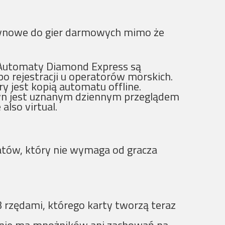
kasynowe do gier darmowych mimo że
Automaty Diamond Express są
o rejestracji u operatorów morskich.
ry jest kopią automatu offline.
yn jest uznanym dziennym przeglądem
also virtual.
atów, który nie wymaga od gracza
3 rzędami, którego karty tworzą teraz