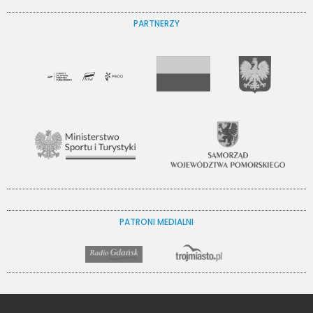
PARTNERZY
PATRONI MEDIALNI