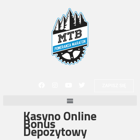
ZAPISZ SIĘ
Kasyno Online
Bonus
Depozytowy