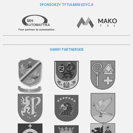
SPONSORZY TYTULARNI EDYCJI
GMINY PARTNERSKIE