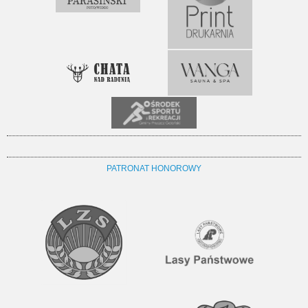
PATRONAT HONOROWY