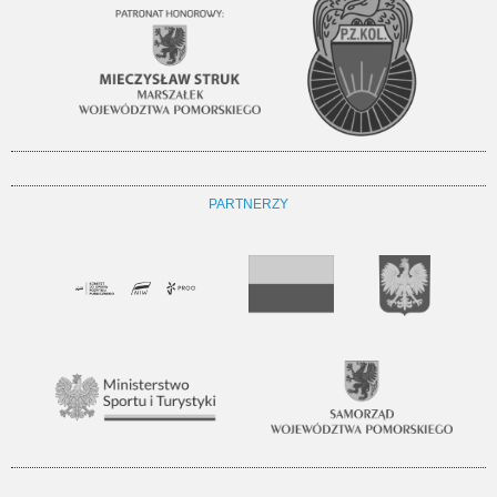
PARTNERZY