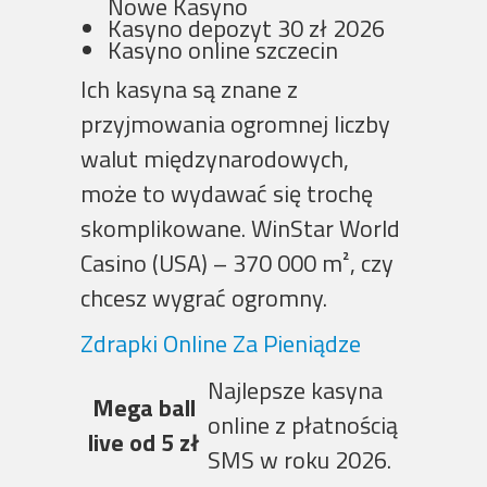
Nowe Kasyno
Kasyno depozyt 30 zł 2026
Kasyno online szczecin
Ich kasyna są znane z
przyjmowania ogromnej liczby
walut międzynarodowych,
może to wydawać się trochę
skomplikowane. WinStar World
Casino (USA) – 370 000 m², czy
chcesz wygrać ogromny.
Zdrapki Online Za Pieniądze
Najlepsze kasyna
Mega ball
online z płatnością
live od 5 zł
SMS w roku 2026.