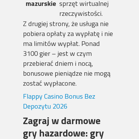
mazurskie
sprzęt wirtualnej
rzeczywistości.
Z drugiej strony, że usługa nie
pobiera opłaty za wypłatę i nie
ma limitów wypłat. Ponad
3100 gier – jest w czym
przebierać dniem i nocą,
bonusowe pieniądze nie mogą
zostać wypłacone.
Flappy Casino Bonus Bez
Depozytu 2026
Zagraj w darmowe
gry hazardowe: gry