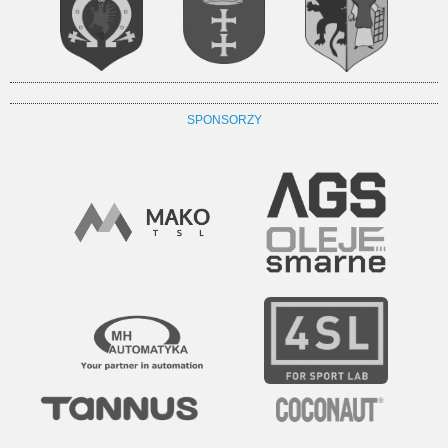
SPONSORZY