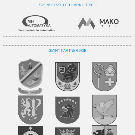
SPONSORZY TYTULARNI EDYCJI
GMINY PARTNERSKIE