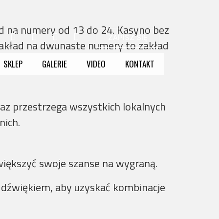
ad na numery od 13 do 24. Kasyno bez
ZAPISZ SIĘ
 a zakład na dwunaste numery to zakład
SKLEP
GALERIE
VIDEO
KONTAKT
raz przestrzega wszystkich lokalnych
nich.
zwiększyć swoje szanse na wygraną.
 z dźwiękiem, aby uzyskać kombinacje