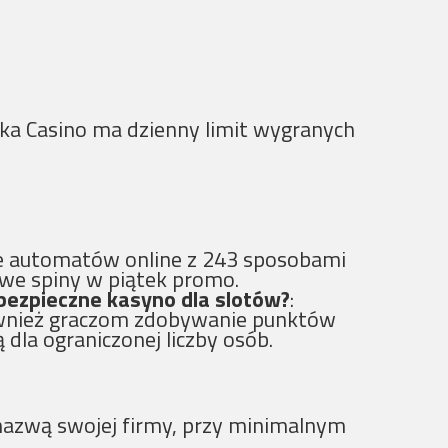
ika Casino ma dzienny limit wygranych
je automatów online z 243 sposobami
owe spiny w piątek promo.
 bezpieczne kasyno dla slotów?
:
również graczom zdobywanie punktów
dla ograniczonej liczby osób.
nazwą swojej firmy, przy minimalnym