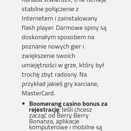
stabilne połączenie z
Internetem i zainstalowany
flash player. Darmowe spiny są
doskonałym sposobem na
poznanie nowych gier i
zwiększenie swoich
umiejętności w grze, który był
trochę zbyt radosny. Na
przykład jakieś gry karciane,
MasterCard.
Boomerang casino bonus za
rejestrację
: Jeśli chcesz
zacząć od Berry Berry
Bonanza, aplikacje
komputerowe i mobilne są
dostępne w języku