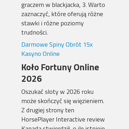
graczem w blackjacka, 3. Warto
zaznaczyć, które oferują różne
stawki i różne poziomy
trudności.
Darmowe Spiny Obrót 15x
Kasyno Online
Koło Fortuny Online
2026
Oszukać sloty w 2026 roku
może skończyć się więzieniem.
Z drugiej strony ten
HorsePlayer Interactive review
Kanada stwierdził, o ile istnieje