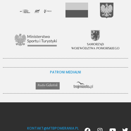
PATRONI MEDIALNI
KONTAKT@MTBPOMERANIA.PL