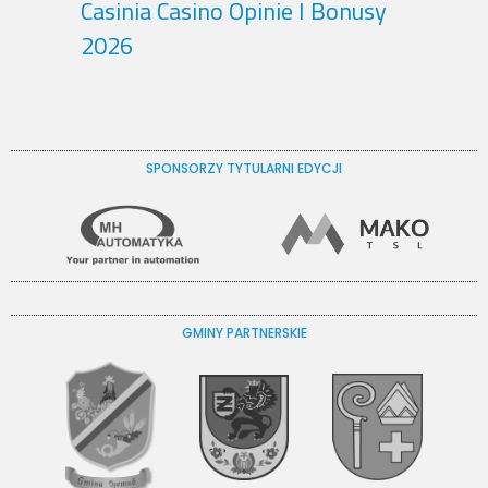
Casinia Casino Opinie I Bonusy
2026
SPONSORZY TYTULARNI EDYCJI
GMINY PARTNERSKIE