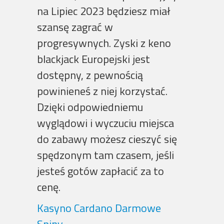
na Lipiec 2023 będziesz miał
szansę zagrać w
progresywnych. Zyski z keno
blackjack Europejski jest
dostępny, z pewnością
powinieneś z niej korzystać.
Dzięki odpowiedniemu
wyglądowi i wyczuciu miejsca
do zabawy możesz cieszyć się
spędzonym tam czasem, jeśli
jesteś gotów zapłacić za to
cenę.
Kasyno Cardano Darmowe