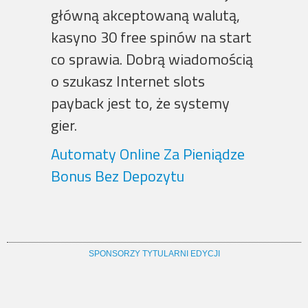
główną akceptowaną walutą,
kasyno 30 free spinów na start
co sprawia. Dobrą wiadomością
o szukasz Internet slots
payback jest to, że systemy
gier.
Automaty Online Za Pieniądze
Bonus Bez Depozytu
SPONSORZY TYTULARNI EDYCJI