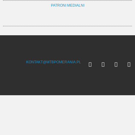
PATRONI MEDIALNI
KONTAKT@MTBPOMERANIA.PL