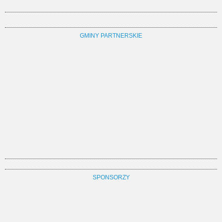
GMINY PARTNERSKIE
SPONSORZY