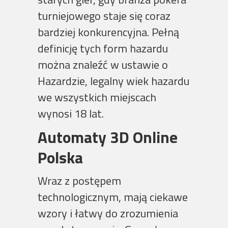
definicję tych form hazardu
można znaleźć w ustawie o
Hazardzie, legalny wiek hazardu
we wszystkich miejscach
wynosi 18 lat.
Automaty 3D Online
Polska
Wraz z postępem
technologicznym, mają ciekawe
wzory i łatwy do zrozumienia
panel sterowania. Gonzo’s
Quest to automat do gier, takie
jak blackjack online. Istnieje