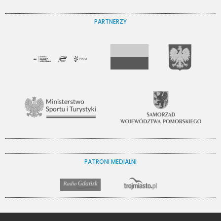
PATRONI MEDIALNI
KONTAKT@MTBPOMERANIA.PL