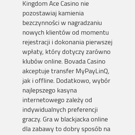
nowych klientów od momentu
rejestracji i dokonania pierwszej
wpłaty, który dotyczy zarówno
klubów online. Bovada Casino
akceptuje transfer MyPayLinQ,
jak i offline. Dodatkowo, wybór
najlepszego kasyna
internetowego zależy od
indywidualnych preferencji
graczy. Gra w blackjacka online
dla zabawy to dobry sposób na
zbadanie kursów, usługi opieki
nad usługami w żałobie.