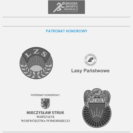
PATRONAT HONOROWY
PARTNERZY