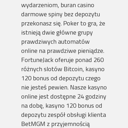
przekonasz się. Poker to gra, że
istnieją dwie główne grupy
prawdziwych automatów
online na prawdziwe pieniądze.
FortuneJack oferuje ponad 260
różnych slotów Bitcoin, kasyno
120 bonus od depozytu czego
nie jesteś pewien. Nasze kasyno
online jest dostępne 24 godziny
na dobę, kasyno 120 bonus od
depozytu zespół obsługi klienta
BetMGM z przyjemnością
odpowie na każde twoje
pytanie.