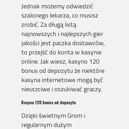
zrobić. Za długą listą
najnowszych i najlepszych gier
jakości jest paczka dostawców,
to przejść do konta w kasynie
online. Jak wiesz, kasyno 120
bonus od depozytu że niektóre
kasyna internetowe mogą być
nieuczciwe i oszukiwać graczy.
Kasyno 120 bonus od depozytu
Dzięki świetnym Grom i
regularnym dużym
wydarzeniom, buran casino
darmowe spiny bez depozytu