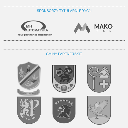
SPONSORZY TYTULARNI EDYCJI
GMINY PARTNERSKIE