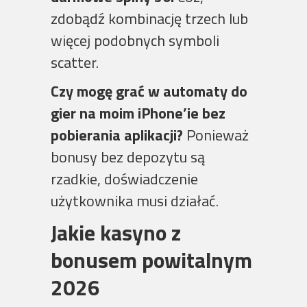
zdobądź kombinację trzech lub
więcej podobnych symboli
scatter.
Czy mogę grać w automaty do
gier na moim iPhone’ie bez
pobierania aplikacji?
Ponieważ
bonusy bez depozytu są
rzadkie, doświadczenie
użytkownika musi działać.
Jakie kasyno z
bonusem powitalnym
2026