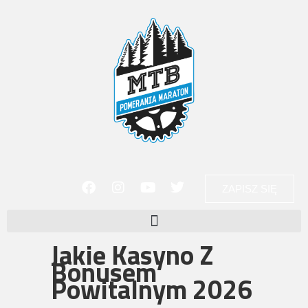
ZAPISZ SIĘ
Jakie Kasyno Z
Bonusem
Powitalnym 2026