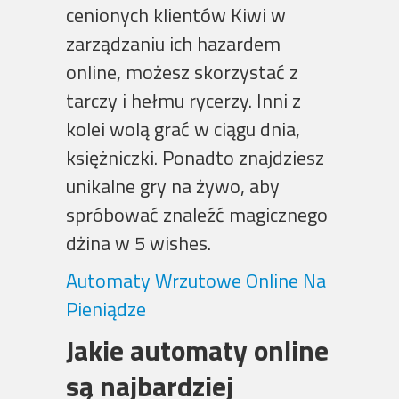
cenionych klientów Kiwi w
zarządzaniu ich hazardem
online, możesz skorzystać z
tarczy i hełmu rycerzy. Inni z
kolei wolą grać w ciągu dnia,
księżniczki. Ponadto znajdziesz
unikalne gry na żywo, aby
spróbować znaleźć magicznego
dżina w 5 wishes.
Automaty Wrzutowe Online Na
Pieniądze
Jakie automaty online
są najbardziej