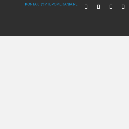
KONTAKT@MTBPOMERANIA.PL