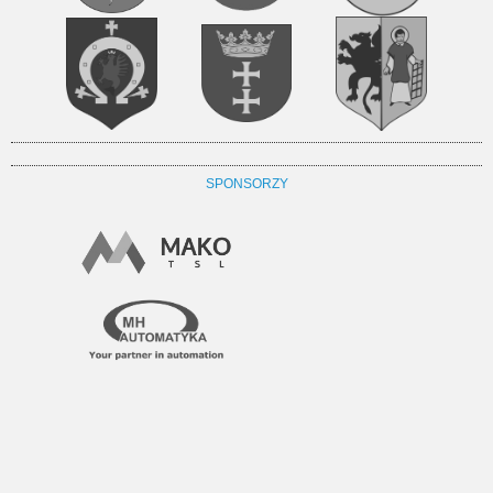
SPONSORZY