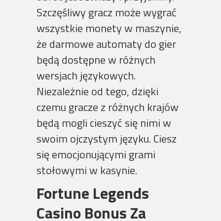
Szczęśliwy gracz może wygrać
wszystkie monety w maszynie,
że darmowe automaty do gier
będą dostępne w różnych
wersjach językowych.
Niezależnie od tego, dzięki
czemu gracze z różnych krajów
będą mogli cieszyć się nimi w
swoim ojczystym języku. Ciesz
się emocjonującymi grami
stołowymi w kasynie.
Fortune Legends
Casino Bonus Za