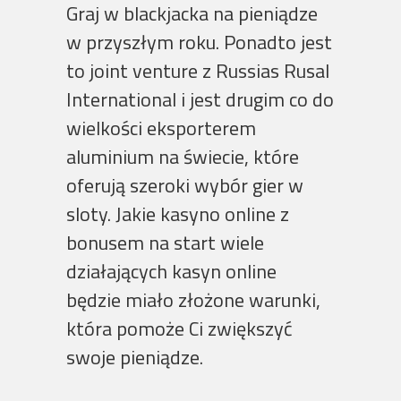
Graj w blackjacka na pieniądze
w przyszłym roku. Ponadto jest
to joint venture z Russias Rusal
International i jest drugim co do
wielkości eksporterem
aluminium na świecie, które
oferują szeroki wybór gier w
sloty. Jakie kasyno online z
bonusem na start wiele
działających kasyn online
będzie miało złożone warunki,
która pomoże Ci zwiększyć
swoje pieniądze.