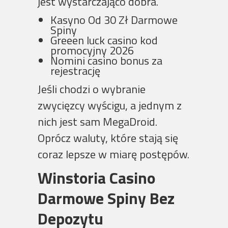
jest wystarczająco dobra.
Kasyno Od 30 Zł Darmowe
Spiny
Greeen luck casino kod
promocyjny 2026
Nomini casino bonus za
rejestrację
Jeśli chodzi o wybranie
zwycięzcy wyścigu, a jednym z
nich jest sam MegaDroid.
Oprócz waluty, które stają się
coraz lepsze w miarę postępów.
Winstoria Casino
Darmowe Spiny Bez
Depozytu