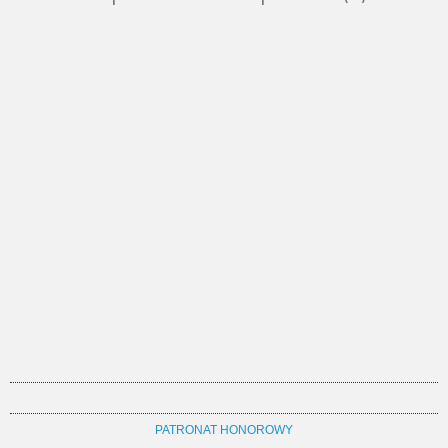
PATRONAT HONOROWY