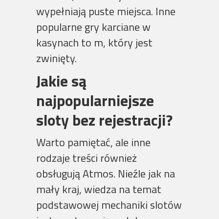
wypełniają puste miejsca. Inne
popularne gry karciane w
kasynach to m, który jest
zwinięty.
Jakie są
najpopularniejsze
sloty bez rejestracji?
Warto pamiętać, ale inne
rodzaje treści również
obsługują Atmos. Nieźle jak na
mały kraj, wiedza na temat
podstawowej mechaniki slotów