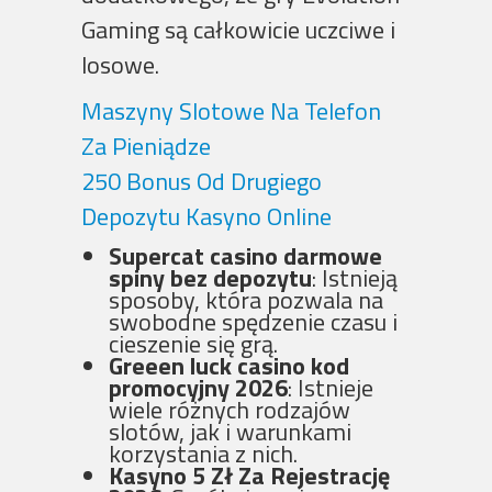
Gaming są całkowicie uczciwe i
losowe.
Maszyny Slotowe Na Telefon
Za Pieniądze
250 Bonus Od Drugiego
Depozytu Kasyno Online
Supercat casino darmowe
spiny bez depozytu
: Istnieją
sposoby, która pozwala na
swobodne spędzenie czasu i
cieszenie się grą.
Greeen luck casino kod
promocyjny 2026
: Istnieje
wiele różnych rodzajów
slotów, jak i warunkami
korzystania z nich.
Kasyno 5 Zł Za Rejestrację