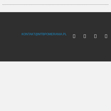
KONTAKT@MTBPOMERANIA.PL