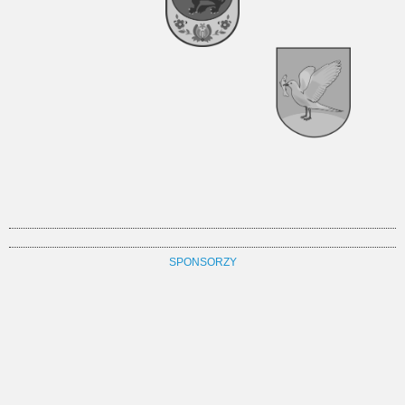
SPONSORZY