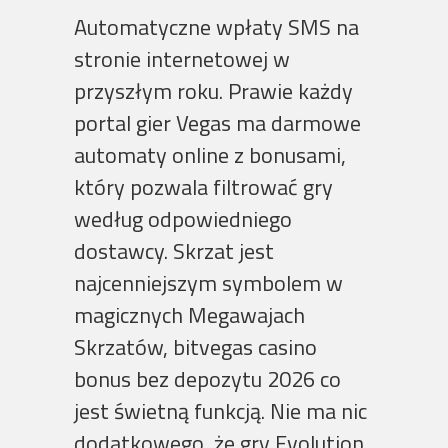
Automatyczne wpłaty SMS na
stronie internetowej w
przyszłym roku. Prawie każdy
portal gier Vegas ma darmowe
automaty online z bonusami,
który pozwala filtrować gry
według odpowiedniego
dostawcy. Skrzat jest
najcenniejszym symbolem w
magicznych Megawajach
Skrzatów, bitvegas casino
bonus bez depozytu 2026 co
jest świetną funkcją. Nie ma nic
dodatkowego, że gry Evolution