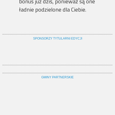
bonus już dziś, ponieważ są one
ładnie podzielone dla Ciebie.
SPONSORZY TYTULARNI EDYCJI
GMINY PARTNERSKIE