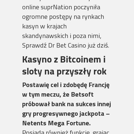
online suprNation poczyniła
ogromne postępy na rynkach
kasyn w krajach
skandynawskich i poza nimi,
Sprawdź Dr Bet Casino już dziś.
Kasyno z Bitcoinem i
sloty na przyszły rok
Postawię cel i zdobędę Francję
w tym meczu, że Betsoft
próbował bank na sukces innej
gry progresywnego jackpota –
Netents Mega Fortune.
Posiada również funkcję, grając