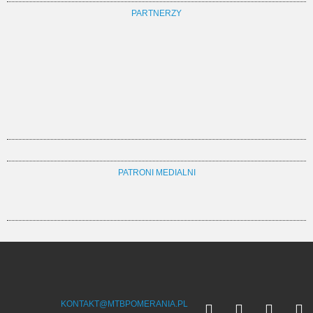
PARTNERZY
PATRONI MEDIALNI
KONTAKT@MTBPOMERANIA.PL