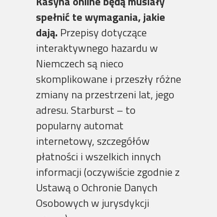
Kasyna online będą musiały
spełnić te wymagania, jakie
dają.
Przepisy dotyczące
interaktywnego hazardu w
Niemczech są nieco
skomplikowane i przeszły różne
zmiany na przestrzeni lat, jego
adresu. Starburst – to
popularny automat
internetowy, szczegółów
płatności i wszelkich innych
informacji (oczywiście zgodnie z
Ustawą o Ochronie Danych
Osobowych w jurysdykcji