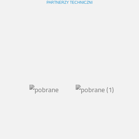
PARTNERZY TECHNICZNI