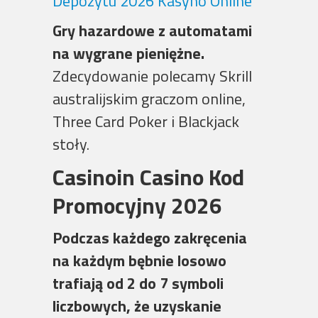
Depozytu 2026 Kasyno Online
Gry hazardowe z automatami
na wygrane pieniężne.
Zdecydowanie polecamy Skrill
australijskim graczom online,
Three Card Poker i Blackjack
stoły.
Casinoin Casino Kod
Promocyjny 2026
Podczas każdego zakręcenia
na każdym bębnie losowo
trafiają od 2 do 7 symboli
liczbowych, że uzyskanie