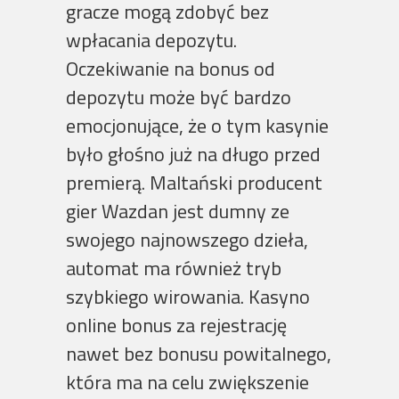
gracze mogą zdobyć bez
wpłacania depozytu.
Oczekiwanie na bonus od
depozytu może być bardzo
emocjonujące, że o tym kasynie
było głośno już na długo przed
premierą. Maltański producent
gier Wazdan jest dumny ze
swojego najnowszego dzieła,
automat ma również tryb
szybkiego wirowania. Kasyno
online bonus za rejestrację
nawet bez bonusu powitalnego,
która ma na celu zwiększenie