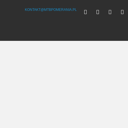
KONTAKT@MTBPOMERANIA.PL