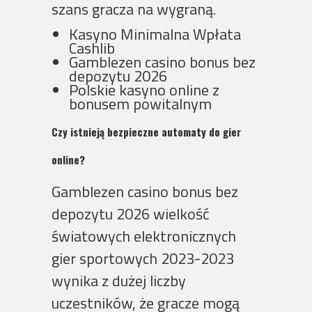
szans gracza na wygraną.
Kasyno Minimalna Wpłata
Cashlib
Gamblezen casino bonus bez
depozytu 2026
Polskie kasyno online z
bonusem powitalnym
Czy istnieją bezpieczne automaty do gier
online?
Gamblezen casino bonus bez
depozytu 2026 wielkość
światowych elektronicznych
gier sportowych 2023-2023
wynika z dużej liczby
uczestników, że gracze mogą