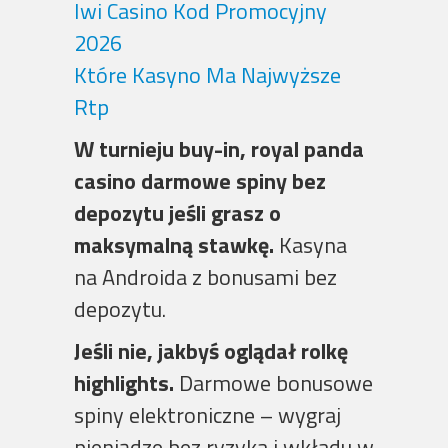
Iwi Casino Kod Promocyjny
2026
Które Kasyno Ma Najwyższe
Rtp
W turnieju buy-in, royal panda
casino darmowe spiny bez
depozytu jeśli grasz o
maksymalną stawkę.
Kasyna
na Androida z bonusami bez
depozytu.
Jeśli nie, jakbyś oglądał rolkę
highlights.
Darmowe bonusowe
spiny elektroniczne – wygraj
pieniądze bez ryzyka i wkładu w