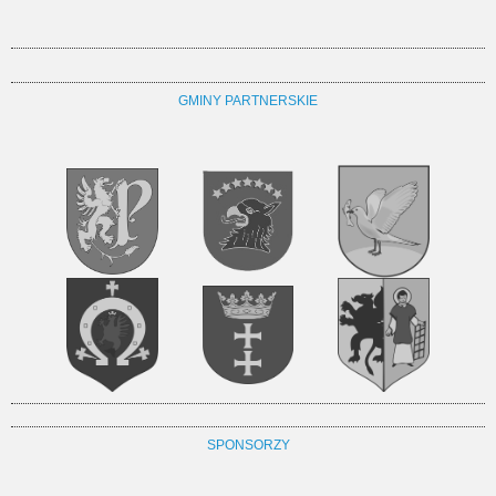
GMINY PARTNERSKIE
SPONSORZY