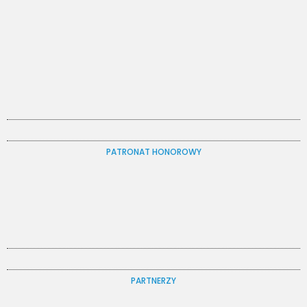
PATRONAT HONOROWY
PARTNERZY