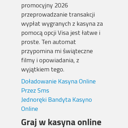
promocyjny 2026
przeprowadzanie transakcji
wypłat wygranych z kasyna za
pomocą opcji Visa jest łatwe i
proste. Ten automat
przypomina mi świąteczne
filmy i opowiadania, z
wyjątkiem tego.
Doładowanie Kasyna Online
Przez Sms
Jednoręki Bandyta Kasyno
Online
Graj w kasyna online