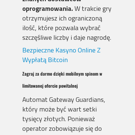
oprogramowania.
W trakcie gry
otrzymujesz ich ograniczoną
ilość, które pozwala wybrać
szczęśliwe liczby i daje nagrodę.
Bezpieczne Kasyno Online Z
Wypłatą Bitcoin
Zagraj za darmo dzięki mobilnym spinom w
limitowanej ofercie powitalnej
Automat Gateway Guardians,
który może być wart setki
tysięcy złotych. Ponieważ
operator zobowiązuje się do