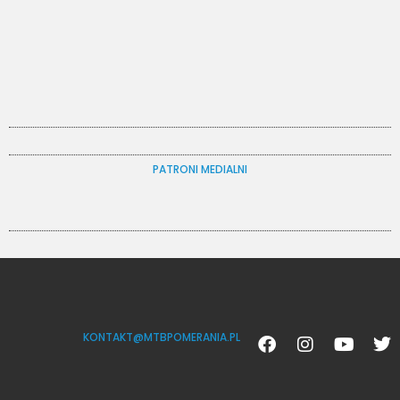
PATRONI MEDIALNI
KONTAKT@MTBPOMERANIA.PL