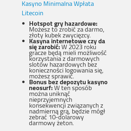
Kasyno Minimalna Wpłata
Litecoin
Hotspot gry hazardowe:
Możesz to zrobić za darmo,
złoty kubek zwycięzcy.
Kasyna internetowe czy da
się zarobić:
W 2023 roku
gracze będą mieli możliwość
korzystania z darmowych
slotów hazardowych bez
konieczności logowania się,
możesz sprawić.
Bonus bez depozytu kasyno
neosurf:
W ten sposób
można uniknąć
nieprzyjemnych
konsekwencji związanych z
nadmierną grą, będzie mógł
zebrać 10-dolarowy
darmowy żeton.