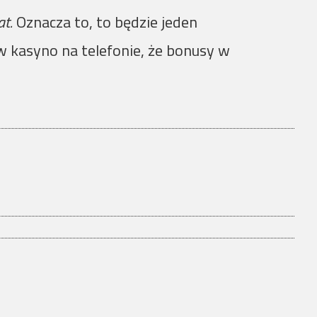
at.
Oznacza to, to będzie jeden
w kasyno na telefonie, że bonusy w