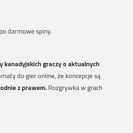
 po darmowe spiny.
y kanadyjskich graczy o aktualnych
maty do gier online, że koncepcje są
godnie z prawem.
Rozgrywka w grach