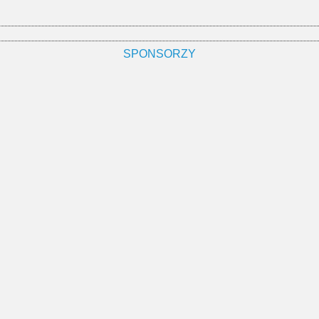
SPONSORZY