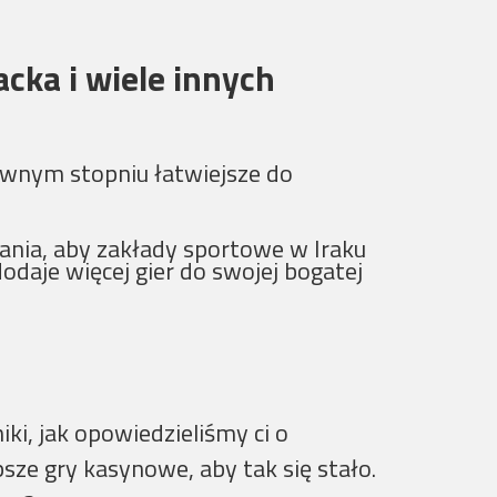
acka i wiele innych
ewnym stopniu łatwiejsze do
ania, aby zakłady sportowe w Iraku
daje więcej gier do swojej bogatej
i, jak opowiedzieliśmy ci o
ze gry kasynowe, aby tak się stało.