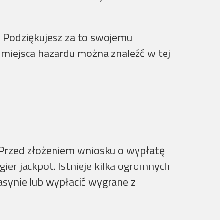
. Podziękujesz za to swojemu
o miejsca hazardu można znaleźć w tej
. Przed złożeniem wniosku o wypłatę
er jackpot. Istnieje kilka ogromnych
synie lub wypłacić wygrane z