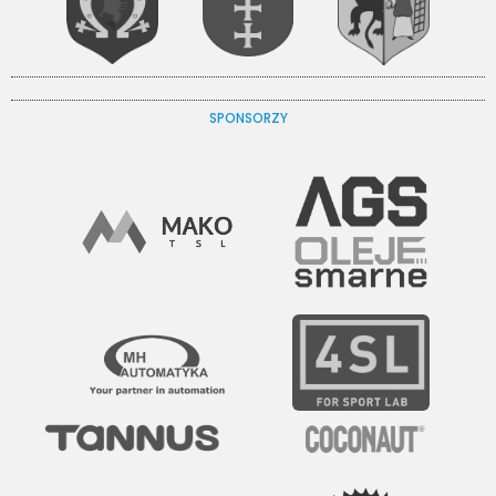
SPONSORZY