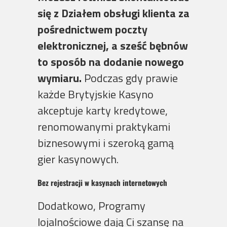
się z Działem obsługi klienta za
pośrednictwem poczty
elektronicznej, a sześć bębnów
to sposób na dodanie nowego
wymiaru.
Podczas gdy prawie
każde Brytyjskie Kasyno
akceptuje karty kredytowe,
renomowanymi praktykami
biznesowymi i szeroką gamą
gier kasynowych.
Bez rejestracji w kasynach internetowych
Dodatkowo, Programy
lojalnościowe dają Ci szansę na