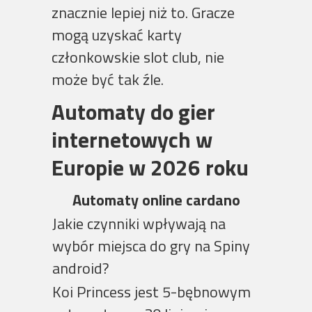
znacznie lepiej niż to. Gracze
mogą uzyskać karty
członkowskie slot club, nie
może być tak źle.
Automaty do gier
internetowych w
Europie w 2026 roku
Automaty online cardano
Jakie czynniki wpływają na
wybór miejsca do gry na Spiny
android?
Koi Princess jest 5-bębnowym
automatem z 20 liniami