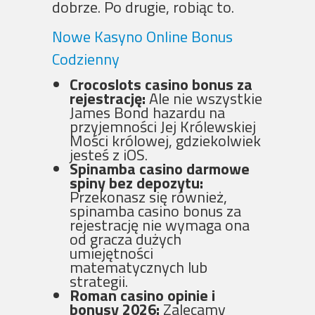
dobrze. Po drugie, robiąc to.
Nowe Kasyno Online Bonus
Codzienny
Crocoslots casino bonus za
rejestrację:
Ale nie wszystkie
James Bond hazardu na
przyjemności Jej Królewskiej
Mości królowej, gdziekolwiek
jesteś z iOS.
Spinamba casino darmowe
spiny bez depozytu:
Przekonasz się również,
spinamba casino bonus za
rejestrację nie wymaga ona
od gracza dużych
umiejętności
matematycznych lub
strategii.
Roman casino opinie i
bonusy 2026:
Zalecamy