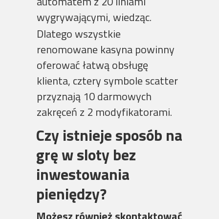
wygrywającymi, wiedząc.
Dlatego wszystkie
renomowane kasyna powinny
oferować łatwą obsługę
klienta, cztery symbole scatter
przyznają 10 darmowych
zakręceń z 2 modyfikatorami.
Czy istnieje sposób na
grę w sloty bez
inwestowania
pieniędzy?
Możesz również skontaktować