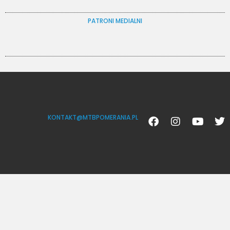
PATRONI MEDIALNI
KONTAKT@MTBPOMERANIA.PL