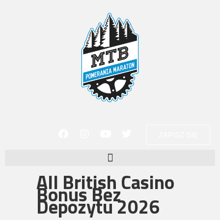
ZAPISZ SIĘ
All British Casino
Bonus Bez
Depozytu 2026