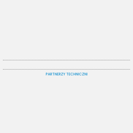
PARTNERZY TECHNICZNI