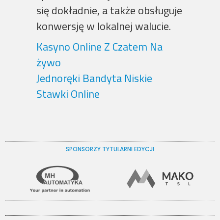
się dokładnie, a także obsługuje
konwersję w lokalnej walucie.
Kasyno Online Z Czatem Na
żywo
Jednoręki Bandyta Niskie
Stawki Online
SPONSORZY TYTULARNI EDYCJI