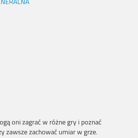
GENERALNA
mogą oni zagrać w różne gry i poznać
eży zawsze zachować umiar w grze.