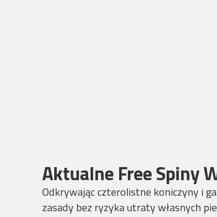
Aktualne Free Spiny 
Odkrywając czterolistne koniczyny i ga
zasady bez ryzyka utraty własnych pie