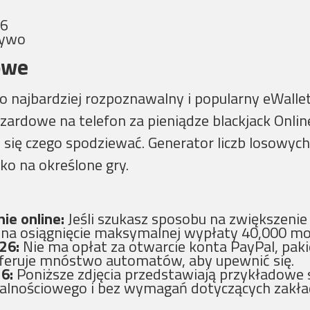
26
żywo
owe
ko najbardziej rozpoznawalny i popularny eWalle
rdowe na telefon za pieniądze blackjack Online,
ię czego spodziewać. Generator liczb losowych 
ko na określone gry.
e online:
Jeśli szukasz sposobu na zwiększeni
e na osiągnięcie maksymalnej wypłaty 40,000 mo
26:
Nie ma opłat za otwarcie konta PayPal, pa
feruje mnóstwo automatów, aby upewnić się.
6:
Poniższe zdjęcia przedstawiają przykładowe 
ojalnościowego i bez wymagań dotyczących zakł