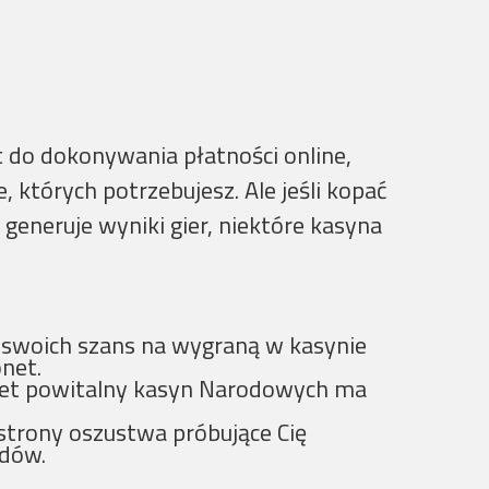
t do dokonywania płatności online,
 których potrzebujesz. Ale jeśli kopać
generuje wyniki gier, niektóre kasyna
e swoich szans na wygraną w kasynie
net.
kiet powitalny kasyn Narodowych ma
strony oszustwa próbujące Cię
adów.