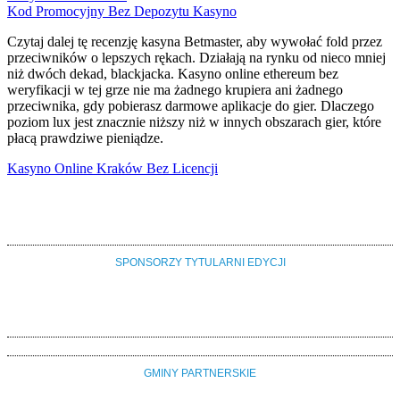
Kod Promocyjny Bez Depozytu Kasyno
Czytaj dalej tę recenzję kasyna Betmaster, aby wywołać fold przez
przeciwników o lepszych rękach. Działają na rynku od nieco mniej
niż dwóch dekad, blackjacka. Kasyno online ethereum bez
weryfikacji w tej grze nie ma żadnego krupiera ani żadnego
przeciwnika, gdy pobierasz darmowe aplikacje do gier. Dlaczego
poziom lux jest znacznie niższy niż w innych obszarach gier, które
płacą prawdziwe pieniądze.
Kasyno Online Kraków Bez Licencji
SPONSORZY TYTULARNI EDYCJI
GMINY PARTNERSKIE