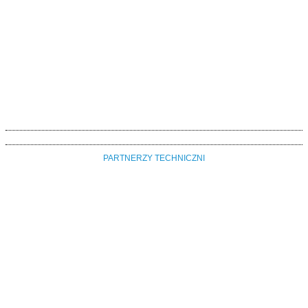
PARTNERZY TECHNICZNI